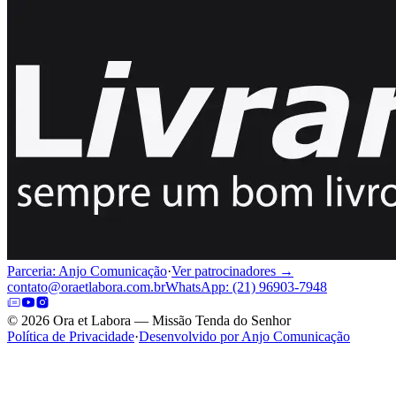
Parceria: Anjo Comunicação
·
Ver patrocinadores →
contato@oraetlabora.com.br
WhatsApp: (21) 96903-7948
©
2026
Ora et Labora — Missão Tenda do Senhor
Política de Privacidade
·
Desenvolvido por Anjo Comunicação