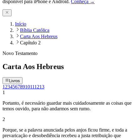
disponível para iPhone e Android.
Conheça →
Início
Bíblia Católica
Carta Aos Hebreus
Capítulo 2
Novo Testamento
Carta Aos Hebreus
Livros
1
2
3
4
5
6
7
8
9
10
11
12
13
1
Portanto, é necessário guardar mais cuidadosamente as coisas que
temos ouvido, para não andarmos sem rumo.
2
Porque, se a palavra anunciada pelos anjos ficou firme, e toda a
prevaricação e desobediência recebeu a justa retribuição que