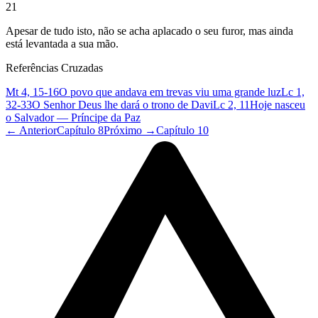
21
Apesar de tudo isto, não se acha aplacado o seu furor, mas ainda
está levantada a sua mão.
Referências Cruzadas
Mt 4, 15-16
O povo que andava em trevas viu uma grande luz
Lc 1,
32-33
O Senhor Deus lhe dará o trono de Davi
Lc 2, 11
Hoje nasceu
o Salvador — Príncipe da Paz
← Anterior
Capítulo 8
Próximo →
Capítulo 10