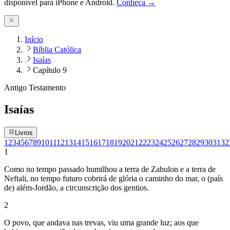
disponível para iPhone e Android.
Conheça →
Início
Bíblia Católica
Isaías
Capítulo 9
Antigo Testamento
Isaías
Livros
1
2
3
4
5
6
7
8
9
10
11
12
13
14
15
16
17
18
19
20
21
22
23
24
25
26
27
28
29
30
31
32
1
Como no tempo passado humilhou a terra de Zabulon e a terra de
Neftali, no tempo futuro cobrirá de glória o caminho do mar, o (país
de) além-Jordão, a circunscrição dos gentios.
2
O povo, que andava nas trevas, viu uma grande luz; aos que