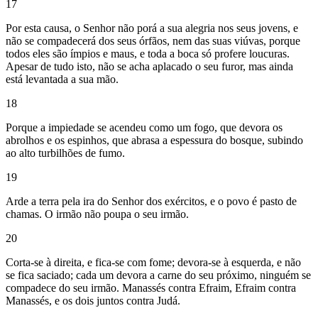
17
Por esta causa, o Senhor não porá a sua alegria nos seus jovens, e
não se compadecerá dos seus órfãos, nem das suas viúvas, porque
todos eles são ímpios e maus, e toda a boca só profere loucuras.
Apesar de tudo isto, não se acha aplacado o seu furor, mas ainda
está levantada a sua mão.
18
Porque a impiedade se acendeu como um fogo, que devora os
abrolhos e os espinhos, que abrasa a espessura do bosque, subindo
ao alto turbilhões de fumo.
19
Arde a terra pela ira do Senhor dos exércitos, e o povo é pasto de
chamas. O irmão não poupa o seu irmão.
20
Corta-se à direita, e fica-se com fome; devora-se à esquerda, e não
se fica saciado; cada um devora a carne do seu próximo, ninguém se
compadece do seu irmão. Manassés contra Efraim, Efraim contra
Manassés, e os dois juntos contra Judá.