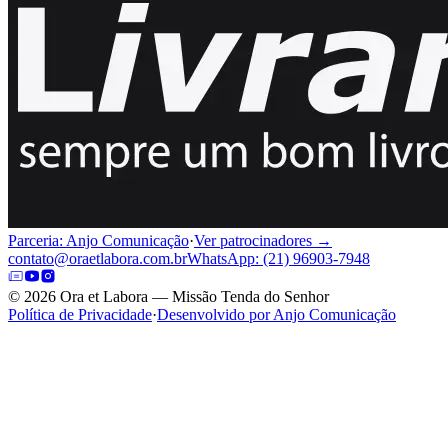
Parceria: Anjo Comunicação
·
Ver patrocinadores →
contato@oraetlabora.com.br
WhatsApp: (21) 96903-7948
©
2026
Ora et Labora — Missão Tenda do Senhor
Política de Privacidade
·
Desenvolvido por Anjo Comunicação