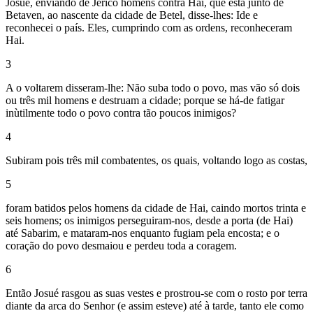
Josué, enviando de Jericó homens contra Hai, que está junto de
Betaven, ao nascente da cidade de Betel, disse-lhes: Ide e
reconhecei o país. Eles, cumprindo com as ordens, reconheceram
Hai.
3
A o voltarem disseram-lhe: Não suba todo o povo, mas vão só dois
ou três mil homens e destruam a cidade; porque se há-de fatigar
inùtilmente todo o povo contra tão poucos inimigos?
4
Subiram pois três mil combatentes, os quais, voltando logo as costas,
5
foram batidos pelos homens da cidade de Hai, caindo mortos trinta e
seis homens; os inimigos perseguiram-nos, desde a porta (de Hai)
até Sabarim, e mataram-nos enquanto fugiam pela encosta; e o
coração do povo desmaiou e perdeu toda a coragem.
6
Então Josué rasgou as suas vestes e prostrou-se com o rosto por terra
diante da arca do Senhor (e assim esteve) até à tarde, tanto ele como