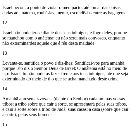
Israel pecou, a ponto de violar o meu pacto, até tomar das coisas
dadas ao anátema, roubá-las, mentir, escondê-las entre as bagagens.
12
Israel não pode ter-se diante dos seus inimigos, e foge deles, porque
se manchou com o anátema; eu não serei mais convosco, enquanto
não exterminardes aquele que é réu desta maldade.
13
Levanta-te, santifica o povo e diz-lhes: Santificai-vos para amanhã,
porque isto diz o Senhor Deus de Israel: O anátema está no meio de
ti, ó Israel; tu não poderás fazer frente aos teus inimigos, até que seja
exterminado do meio de ti o que se acha manchado deste crime.
14
Amanhã apresentar-vos-eis (diante do Senhor) cada um nas vossas
tribos; a tribo sobre que cair a sorte, se apresentará pelas suas tribos,
e caiu a sorte sobre a tribo de Judá, suas casas; a casa (sobre que cair
a sorte), pelos seus homens.
15