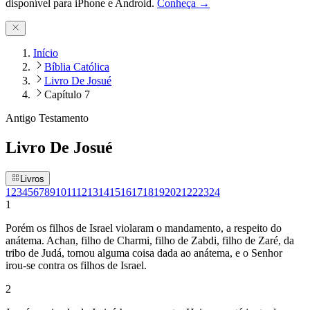
disponível para iPhone e Android.
Conheça →
Início
Bíblia Católica
Livro De Josué
Capítulo 7
Antigo Testamento
Livro De Josué
Livros
1
2
3
4
5
6
7
8
9
10
11
12
13
14
15
16
17
18
19
20
21
22
23
24
1
Porém os filhos de Israel violaram o mandamento, a respeito do
anátema. Achan, filho de Charmi, filho de Zabdi, filho de Zaré, da
tribo de Judá, tomou alguma coisa dada ao anátema, e o Senhor
irou-se contra os filhos de Israel.
2