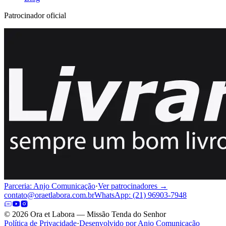
Patrocinador oficial
Parceria: Anjo Comunicação
·
Ver patrocinadores →
contato@oraetlabora.com.br
WhatsApp: (21) 96903-7948
©
2026
Ora et Labora — Missão Tenda do Senhor
Política de Privacidade
·
Desenvolvido por Anjo Comunicação