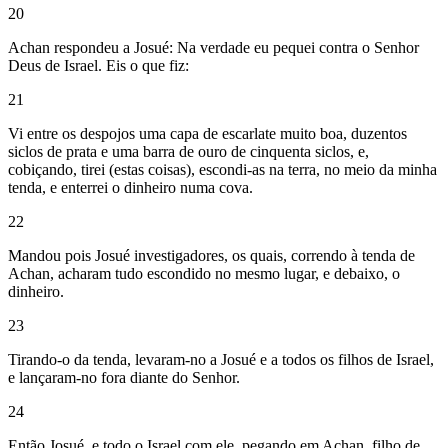
20
Achan respondeu a Josué: Na verdade eu pequei contra o Senhor
Deus de Israel. Eis o que fiz:
21
Vi entre os despojos uma capa de escarlate muito boa, duzentos
siclos de prata e uma barra de ouro de cinquenta siclos, e,
cobiçando, tirei (estas coisas), escondi-as na terra, no meio da minha
tenda, e enterrei o dinheiro numa cova.
22
Mandou pois Josué investigadores, os quais, correndo à tenda de
Achan, acharam tudo escondido no mesmo lugar, e debaixo, o
dinheiro.
23
Tirando-o da tenda, levaram-no a Josué e a todos os filhos de Israel,
e lançaram-no fora diante do Senhor.
24
Então Josué, e todo o Israel com ele, pegando em Achan, filho de