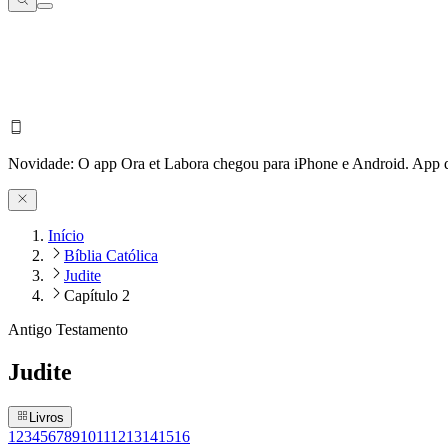
Novidade:
O app Ora et Labora chegou para iPhone e Android.
App d
Início
Bíblia Católica
Judite
Capítulo 2
Antigo Testamento
Judite
Livros
1
2
3
4
5
6
7
8
9
10
11
12
13
14
15
16