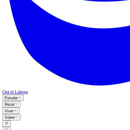
Ora et Labora
Estudar
Rezar
Viver
Sobre