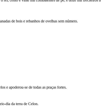
 rei, cento e vinte mil combatentes de pé, e doze mil frecheiros a
manadas de bois e rebanhos de ovelhas sem número.
los e apoderou-se de todas as praças fortes.
eio-dia da terra de Celon.