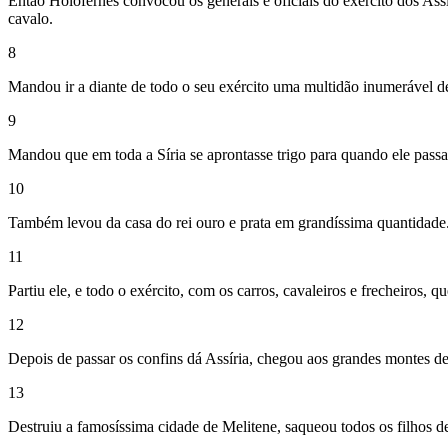
Então Holofernes convocou os generais e oficiais do exército dos Assí
cavalo.
8
Mandou ir a diante de todo o seu exército uma multidão inumerável 
9
Mandou que em toda a Síria se aprontasse trigo para quando ele passa
10
Também levou da casa do rei ouro e prata em grandíssima quantidade
11
Partiu ele, e todo o exército, com os carros, cavaleiros e frecheiros, 
12
Depois de passar os confins dá Assíria, chegou aos grandes montes de 
13
Destruiu a famosíssima cidade de Melitene, saqueou todos os filhos de