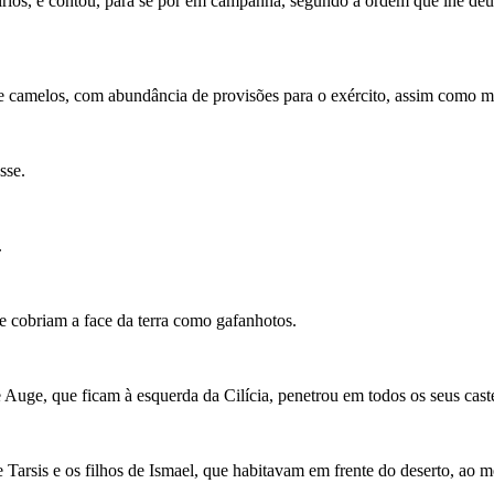
rios, e contou, para se pôr em campanha, segundo a ordem que lhe deu o
de camelos, com abundância de provisões para o exército, assim como 
sse.
.
que cobriam a face da terra como gafanhotos.
Auge, que ficam à esquerda da Cilícia, penetrou em todos os seus caste
 Tarsis e os filhos de Ismael, que habitavam em frente do deserto, ao m