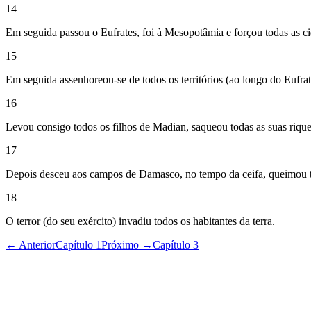
14
Em seguida passou o Eufrates, foi à Mesopotâmia e forçou todas as cid
15
Em seguida assenhoreou-se de todos os territórios (ao longo do Eufrate
16
Levou consigo todos os filhos de Madian, saqueou todas as suas riquez
17
Depois desceu aos campos de Damasco, no tempo da ceifa, queimou tod
18
O terror (do seu exército) invadiu todos os habitantes da terra.
← Anterior
Capítulo 1
Próximo →
Capítulo 3