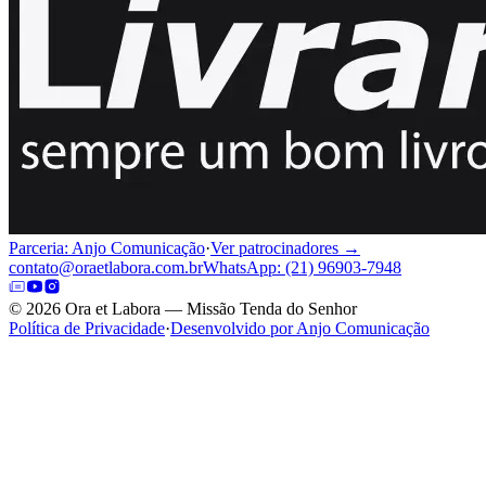
Parceria: Anjo Comunicação
·
Ver patrocinadores →
contato@oraetlabora.com.br
WhatsApp: (21) 96903-7948
©
2026
Ora et Labora — Missão Tenda do Senhor
Política de Privacidade
·
Desenvolvido por Anjo Comunicação