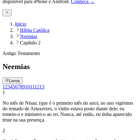
disponível para iPhone e Android.
Conheça →
Início
Bíblia Católica
Neemias
Capítulo 2
Antigo Testamento
Neemias
Livros
1
2
3
4
5
6
7
8
9
10
11
12
13
1
No mês de Nisan, (que é o primeiro mês do ano), no ano vigésimo
do reinado de Artaxerxes, o vinho estava posto diante dele; eu
tomeio-o e ministrei-o ao rei. Nunca, até então, eu tinha aparecido
triste na sua presença.
2