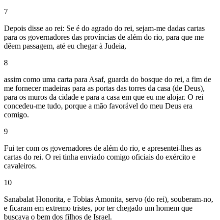
7
Depois disse ao rei: Se é do agrado do rei, sejam-me dadas cartas
para os governadores das províncias de além do rio, para que me
dêem passagem, até eu chegar à Judeia,
8
assim como uma carta para Asaf, guarda do bosque do rei, a fim de
me fornecer madeiras para as portas das torres da casa (de Deus),
para os muros da cidade e para a casa em que eu me alojar. O rei
concedeu-me tudo, porque a mão favorável do meu Deus era
comigo.
9
Fui ter com os governadores de além do rio, e apresentei-lhes as
cartas do rei. O rei tinha enviado comigo oficiais do exército e
cavaleiros.
10
Sanabalat Honorita, e Tobias Amonita, servo (do rei), souberam-no,
e ficaram em extremo tristes, por ter chegado um homem que
buscava o bem dos filhos de Israel.