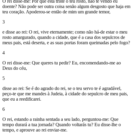
O rei disse-me: Por que está triste o teu rosto, não te vendo eu
doente? Não pode ser outra coisa senão algum desgosto que haja em
teu coração. Apoderou-se então de mim um grande temor,
3
e disse ao rei: O rei, vive eternamente; como não há-de estar o meu
rosto amargurado, quando a cidade, que é a casa dos sepulcros de
meus pais, está deserta, e as suas portas foram queimadas pelo fogo?
4
O rei disse-me: Que queres tu pedir? Eu, encomendando-me ao
Deus do céu,
5
disse ao rei: Se é do agrado do rei, se o teu servo te é agradável,
peço-te que me mandes à Judeia, à cidade do sepulcro de meu pais,
que eu a reedificarei.
6
O rei, estando a rainha sentada a seu lado, perguntou-me: Que
tempo durará a tua jornada? Quando voltarás tu? Eu disse-lhe o
tempo, e aprouve ao rei enviar-me.