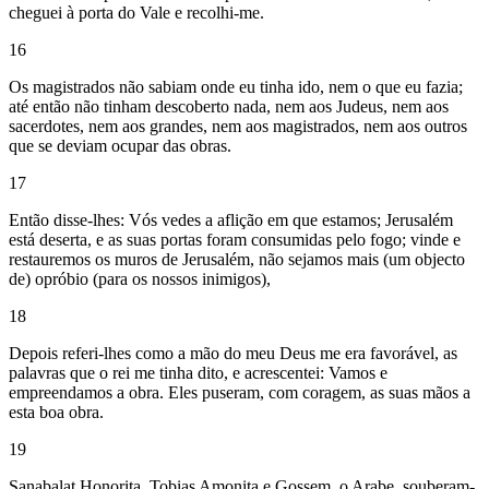
cheguei à porta do Vale e recolhi-me.
16
Os magistrados não sabiam onde eu tinha ido, nem o que eu fazia;
até então não tinham descoberto nada, nem aos Judeus, nem aos
sacerdotes, nem aos grandes, nem aos magistrados, nem aos outros
que se deviam ocupar das obras.
17
Então disse-lhes: Vós vedes a aflição em que estamos; Jerusalém
está deserta, e as suas portas foram consumidas pelo fogo; vinde e
restauremos os muros de Jerusalém, não sejamos mais (um objecto
de) opróbio (para os nossos inimigos),
18
Depois referi-lhes como a mão do meu Deus me era favorável, as
palavras que o rei me tinha dito, e acrescentei: Vamos e
empreendamos a obra. Eles puseram, com coragem, as suas mãos a
esta boa obra.
19
Sanabalat Honorita, Tobias Amonita e Gossem, o Arabe, souberam-