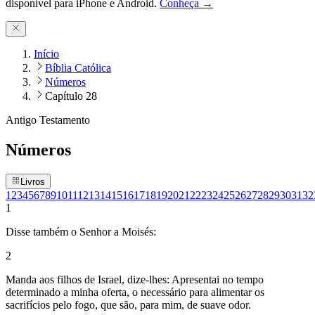
disponível para iPhone e Android.
Conheça →
Início
Bíblia Católica
Números
Capítulo 28
Antigo Testamento
Números
Livros
1
2
3
4
5
6
7
8
9
10
11
12
13
14
15
16
17
18
19
20
21
22
23
24
25
26
27
28
29
30
31
32
1
Disse também o Senhor a Moisés:
2
Manda aos filhos de Israel, dize-lhes: Apresentai no tempo
determinado a minha oferta, o necessário para alimentar os
sacrifícios pelo fogo, que são, para mim, de suave odor.