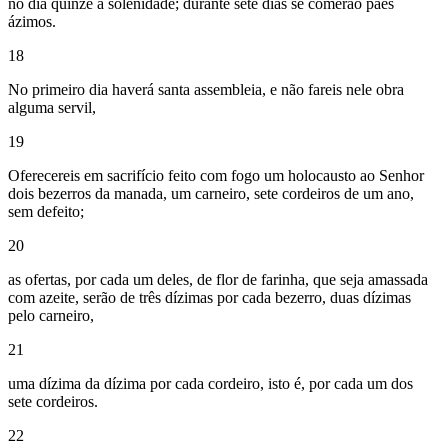
no dia quinze a solenidade; durante sete dias se comerão pães
ázimos.
18
No primeiro dia haverá santa assembleia, e não fareis nele obra
alguma servil,
19
Oferecereis em sacrifício feito com fogo um holocausto ao Senhor
dois bezerros da manada, um carneiro, sete cordeiros de um ano,
sem defeito;
20
as ofertas, por cada um deles, de flor de farinha, que seja amassada
com azeite, serão de três dízimas por cada bezerro, duas dízimas
pelo carneiro,
21
uma dízima da dízima por cada cordeiro, isto é, por cada um dos
sete cordeiros.
22