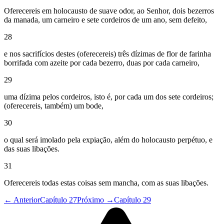
Oferecereis em holocausto de suave odor, ao Senhor, dois bezerros
da manada, um carneiro e sete cordeiros de um ano, sem defeito,
28
e nos sacrifícios destes (oferecereis) três dízimas de flor de farinha
borrifada com azeite por cada bezerro, duas por cada carneiro,
29
uma dízima pelos cordeiros, isto é, por cada um dos sete cordeiros;
(oferecereis, também) um bode,
30
o qual será imolado pela expiação, além do holocausto perpétuo, e
das suas libações.
31
Oferecereis todas estas coisas sem mancha, com as suas libações.
← Anterior
Capítulo 27
Próximo →
Capítulo 29