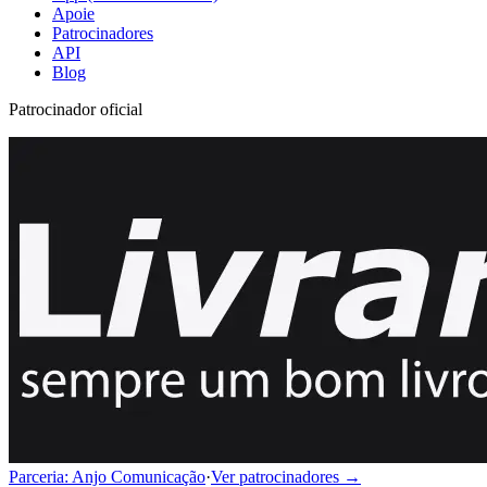
Apoie
Patrocinadores
API
Blog
Patrocinador oficial
Parceria: Anjo Comunicação
·
Ver patrocinadores →