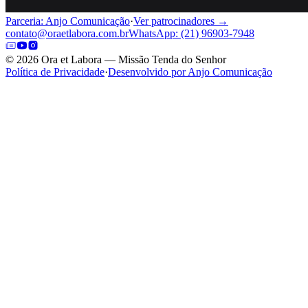
Parceria: Anjo Comunicação
·
Ver patrocinadores →
contato@oraetlabora.com.br
WhatsApp: (21) 96903-7948
©
2026
Ora et Labora — Missão Tenda do Senhor
Política de Privacidade
·
Desenvolvido por Anjo Comunicação