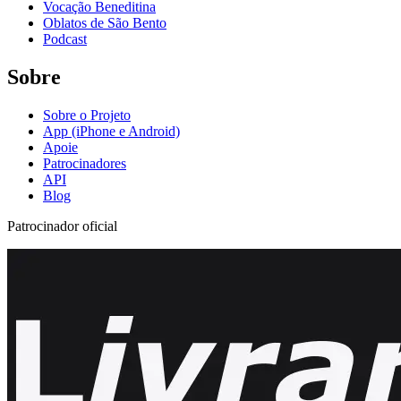
Vocação Beneditina
Oblatos de São Bento
Podcast
Sobre
Sobre o Projeto
App (iPhone e Android)
Apoie
Patrocinadores
API
Blog
Patrocinador oficial