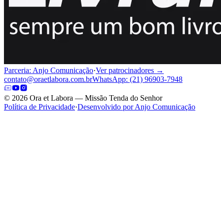
Parceria: Anjo Comunicação
·
Ver patrocinadores →
contato@oraetlabora.com.br
WhatsApp: (21) 96903-7948
©
2026
Ora et Labora — Missão Tenda do Senhor
Política de Privacidade
·
Desenvolvido por Anjo Comunicação