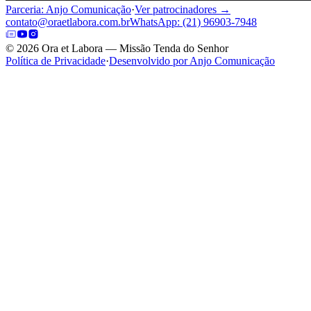
Parceria: Anjo Comunicação
·
Ver patrocinadores →
contato@oraetlabora.com.br
WhatsApp: (21) 96903-7948
©
2026
Ora et Labora — Missão Tenda do Senhor
Política de Privacidade
·
Desenvolvido por Anjo Comunicação