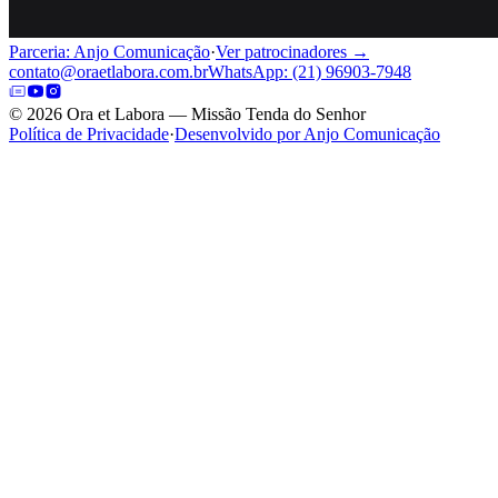
Parceria: Anjo Comunicação
·
Ver patrocinadores →
contato@oraetlabora.com.br
WhatsApp: (21) 96903-7948
©
2026
Ora et Labora — Missão Tenda do Senhor
Política de Privacidade
·
Desenvolvido por Anjo Comunicação