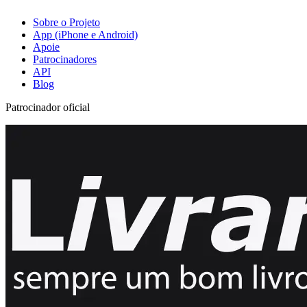
Sobre o Projeto
App (iPhone e Android)
Apoie
Patrocinadores
API
Blog
Patrocinador oficial