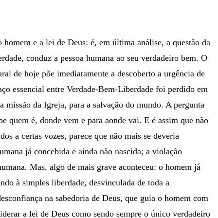
o homem e a lei de Deus: é, em última análise, a questão da
à Verdade, conduz a pessoa humana ao seu verdadeiro bem. O
tural de hoje põe imediatamente a descoberto a urgência de
 laço essencial entre Verdade-Bem-Liberdade foi perdido em
da missão da Igreja, para a salvação do mundo. A pergunta
be quem é, donde vem e para aonde vai. E é assim que não
dos a certas vozes, parece que não mais se deveria
humana já concebida e ainda não nascida; a violação
e humana. Mas, algo de mais grave aconteceu: o homem já
ando à simples liberdade, desvinculada de toda a
, desconfiança na sabedoria de Deus, que guia o homem com
siderar a lei de Deus como sendo sempre o único verdadeiro