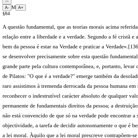
M
A-
A+
§84
A questão fundamental, que as teorias morais acima referida
relação entre a liberdade e a verdade. Segundo a fé cristã 
bem da pessoa é estar na Verdade e praticar a Verdade».[136
se desenvolver precisamente sobre esta questão fundamental 
grande parte pela cultura contemporânea, e, portanto, levar
de Pilatos: "O que é a verdade?" emerge também da desola
raro assistimos à tremenda derrocada da pessoa humana em s
reconhecer o indestrutível carácter absoluto de qualquer va
permanente de fundamentais direitos da pessoa; a destruiç
não está convencido de que só na verdade pode encontrar a s
objectividade, a tarefa de decidir autonomamente o que é b
a lei moral. Àquilo que a lei moral prescreve contrapõem-s