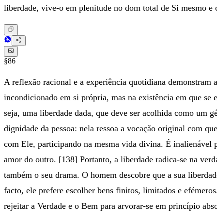
liberdade, vive-o em plenitude no dom total de Si mesmo e c
§86
A reflexão racional e a experiência quotidiana demonstram a
incondicionado em si própria, mas na existência em que se e
seja, uma liberdade dada, que deve ser acolhida como um gé
dignidade da pessoa: nela ressoa a vocação original com q
com Ele, participando na mesma vida divina. É inalienável 
amor do outro. [138] Portanto, a liberdade radica-se na ve
também o seu drama. O homem descobre que a sua liberdade e
facto, ele prefere escolher bens finitos, limitados e efémer
rejeitar a Verdade e o Bem para arvorar-se em princípio abso