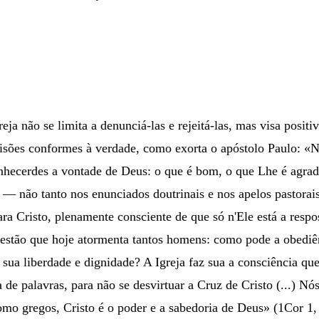
reja não se limita a denunciá-las e rejeitá-las, mas visa posi
cisões conformes à verdade, como exorta o apóstolo Paulo: 
nhecerdes a vontade de Deus: o que é bom, o que Lhe é agradá
— não tanto nos enunciados doutrinais e nos apelos pastorais
ra Cristo, plenamente consciente de que só n'Ele está a resp
 questão que hoje atormenta tantos homens: como pode a obediê
a sua liberdade e dignidade? A Igreja faz sua a consciência qu
de palavras, para não se desvirtuar a Cruz de Cristo (...) Nó
como gregos, Cristo é o poder e a sabedoria de Deus» (1Cor 1, 