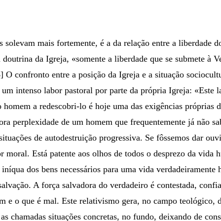
s solevam mais fortemente, é a da relação entre a liberdade d
e a doutrina da Igreja, «somente a liberdade que se submete 
] O confronto entre a posição da Igreja e a situação sociocul
um intenso labor pastoral por parte da própria Igreja: «Este
 o homem a redescobri-lo é hoje uma das exigências próprias 
dora perplexidade de um homem que frequentemente já não sa
ituações de autodestruição progressiva. Se fôssemos dar ouvi
lor moral. Está patente aos olhos de todos o desprezo da vida 
ão iníqua dos bens necessários para uma vida verdadeirament
alvação. A força salvadora do verdadeiro é contestada, confi
em e o que é mal. Este relativismo gera, no campo teológico
e as chamadas situações concretas, no fundo, deixando de con