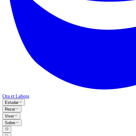
Ora et Labora
Estudar
Rezar
Viver
Sobre