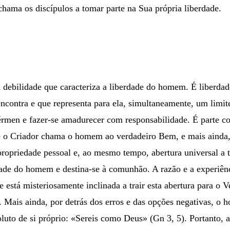
hama os discípulos a tomar parte na Sua própria liberdade.
 debilidade que caracteriza a liberdade do homem. É liberdade
ncontra e que representa para ela, simultaneamente, um limite
rmen e fazer-se amadurecer com responsabilidade. É parte co
ue o Criador chama o homem ao verdadeiro Bem, e mais ainda,
propriedade pessoal e, ao mesmo tempo, abertura universal a 
rdade do homem e destina-se à comunhão. A razão e a experiên
stá misteriosamente inclinada a trair esta abertura para o V
os. Mais ainda, por detrás dos erros e das opções negativas, o
luto de si próprio: «Sereis como Deus» (Gn 3, 5). Portanto, a l