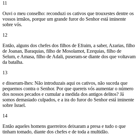
11
Ouvi o meu conselho: reconduzi os cativos que trouxestes dentre os
vossos irmãos, porque um grande furor do Senhor está iminente
sobre vós.
12
Então, alguns dos chefes dos filhos de Efraim, a saber, Azarias, filho
de Joanan, Baraquias, filho de Mosolamot, Ezequias, filho de
Selum, e Amasa, filho de Adali, puseram-se diante dos que voltavam
da batalha.
13
e disseram-lhes: Não introduzais aqui os cativos, não suceda que
pequemos contra o Senhor. Por que quereis vós aumentar o número
dos nossos pecados e cumular a medida dos antigos delitos? Já
somos demasiado culpados, e a ira do furor do Senhor está iminente
sobre Israel.
14
Então aqueles homens guerreiros deixaram a presa e tudo o que
tinham tomado, diante dos chefes e de toda a multidão.