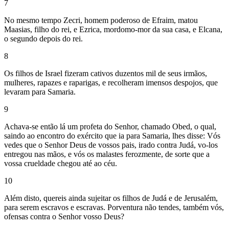
7
No mesmo tempo Zecri, homem poderoso de Efraim, matou
Maasias, filho do rei, e Ezrica, mordomo-mor da sua casa, e Elcana,
o segundo depois do rei.
8
Os filhos de Israel fizeram cativos duzentos mil de seus irmãos,
mulheres, rapazes e raparigas, e recolheram imensos despojos, que
levaram para Samaria.
9
Achava-se então lá um profeta do Senhor, chamado Obed, o qual,
saindo ao encontro do exército que ia para Samaria, lhes disse: Vós
vedes que o Senhor Deus de vossos pais, irado contra Judá, vo-los
entregou nas mãos, e vós os malastes ferozmente, de sorte que a
vossa crueldade chegou até ao céu.
10
Além disto, quereis ainda sujeitar os filhos de Judá e de Jerusalém,
para serem escravos e escravas. Porventura não tendes, também vós,
ofensas contra o Senhor vosso Deus?