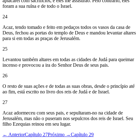
aplacarei com sacrifícios, e eles me assistirão. Pelo contrário, eles
foram a sua ruína e de todo o Israel.
24
Acaz, tendo tomado e feito em pedaços todos os vasos da casa de
Deus, fechou as portas do templo de Deus e mandou levantar altares
para si em todas as praças de Jerusalém.
25
Levantou também altares em todas as cidades de Judá para queimar
incenso e provocou a ira do Senhor Deus de seus pais.
26
O resto de suas ações e de todas as suas obras, desde o princípio até
ao fim, está escrito no livro dos reis de Judá e de Israel.
27
Acaz adormeceu com seus pais, e sepultaram-no na cidade de
Jerusalém, mas não o puseram nos sepulcros dos reis de Israel. Seu
filho Ezequias reinou em seu lugar.
← Anterior
Capítulo 27
Próximo →
Capítulo 29