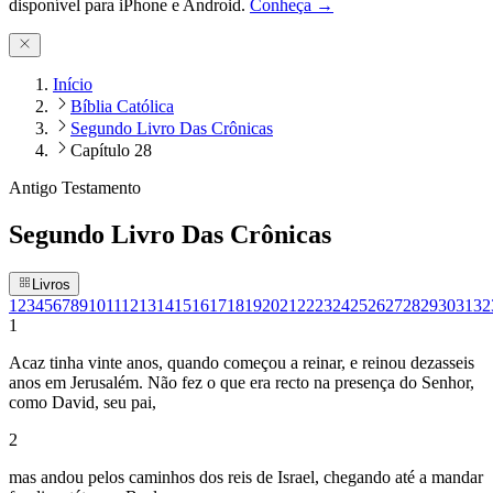
disponível para iPhone e Android.
Conheça →
Início
Bíblia Católica
Segundo Livro Das Crônicas
Capítulo 28
Antigo Testamento
Segundo Livro Das Crônicas
Livros
1
2
3
4
5
6
7
8
9
10
11
12
13
14
15
16
17
18
19
20
21
22
23
24
25
26
27
28
29
30
31
32
1
Acaz tinha vinte anos, quando começou a reinar, e reinou dezasseis
anos em Jerusalém. Não fez o que era recto na presença do Senhor,
como David, seu pai,
2
mas andou pelos caminhos dos reis de Israel, chegando até a mandar