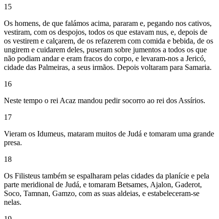
15
Os homens, de que falámos acima, pararam e, pegando nos cativos,
vestiram, com os despojos, todos os que estavam nus, e, depois de
os vestirem e calçarem, de os refazerem com comida e bebida, de os
ungirem e cuidarem deles, puseram sobre jumentos a todos os que
não podiam andar e eram fracos do corpo, e levaram-nos a Jericó,
cidade das Palmeiras, a seus irmãos. Depois voltaram para Samaria.
16
Neste tempo o rei Acaz mandou pedir socorro ao rei dos Assírios.
17
Vieram os Idumeus, mataram muitos de Judá e tomaram uma grande
presa.
18
Os Filisteus também se espalharam pelas cidades da planície e pela
parte meridional de Judá, e tomaram Betsames, Ajalon, Gaderot,
Soco, Tamnan, Gamzo, com as suas aldeias, e estabeleceram-se
nelas.
19