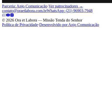
Parceria: Anjo Comunicação
·
Ver patrocinadores →
contato@oraetlabora.com.br
WhatsApp: (21) 96903-7948
©
2026
Ora et Labora — Missão Tenda do Senhor
Política de Privacidade
·
Desenvolvido por Anjo Comunicação