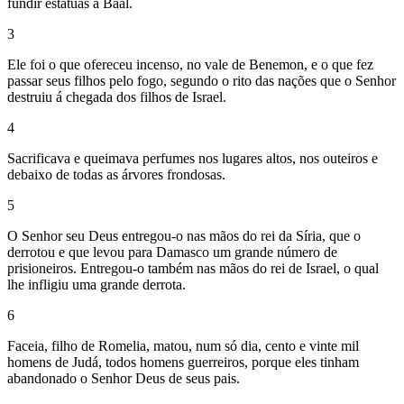
fundir estátuas a Baal.
3
Ele foi o que ofereceu incenso, no vale de Benemon, e o que fez
passar seus filhos pelo fogo, segundo o rito das nações que o Senhor
destruiu á chegada dos filhos de Israel.
4
Sacrificava e queimava perfumes nos lugares altos, nos outeiros e
debaixo de todas as árvores frondosas.
5
O Senhor seu Deus entregou-o nas mãos do rei da Síria, que o
derrotou e que levou para Damasco um grande número de
prisioneiros. Entregou-o também nas mãos do rei de Israel, o qual
lhe infligiu uma grande derrota.
6
Faceia, filho de Romelia, matou, num só dia, cento e vinte mil
homens de Judá, todos homens guerreiros, porque eles tinham
abandonado o Senhor Deus de seus pais.