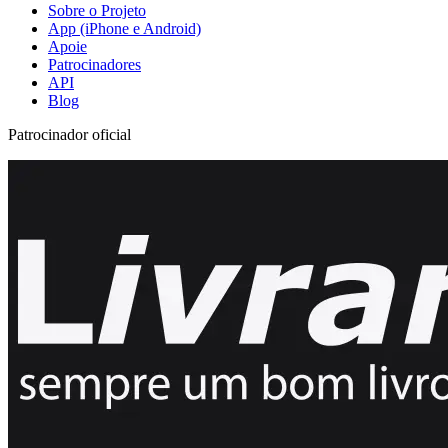
Sobre o Projeto
App (iPhone e Android)
Apoie
Patrocinadores
API
Blog
Patrocinador oficial