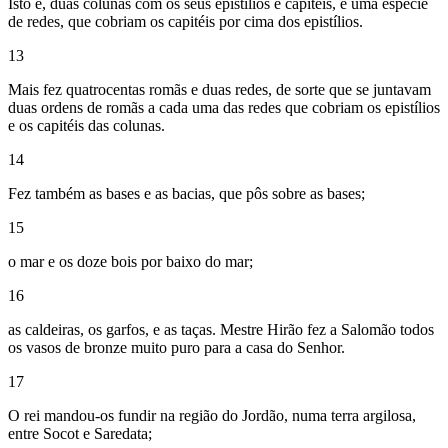
Isto é, duas colunas com os seus epistílios e capitéis, e uma espécie
de redes, que cobriam os capitéis por cima dos epistílios.
13
Mais fez quatrocentas romãs e duas redes, de sorte que se juntavam
duas ordens de romãs a cada uma das redes que cobriam os epistílios
e os capitéis das colunas.
14
Fez também as bases e as bacias, que pôs sobre as bases;
15
o mar e os doze bois por baixo do mar;
16
as caldeiras, os garfos, e as taças. Mestre Hirão fez a Salomão todos
os vasos de bronze muito puro para a casa do Senhor.
17
O rei mandou-os fundir na região do Jordão, numa terra argilosa,
entre Socot e Saredata;