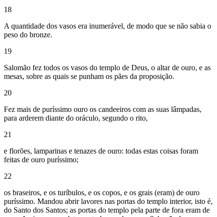
18
A quantidade dos vasos era inumerável, de modo que se não sabia o
peso do bronze.
19
Salomão fez todos os vasos do templo de Deus, o altar de ouro, e as
mesas, sobre as quais se punham os pães da proposição.
20
Fez mais de puríssimo ouro os candeeiros com as suas lâmpadas,
para arderem diante do oráculo, segundo o rito,
21
e florões, lamparinas e tenazes de ouro: todas estas coisas foram
feitas de ouro puríssimo;
22
os braseiros, e os turíbulos, e os copos, e os grais (eram) de ouro
puríssimo. Mandou abrir lavores nas portas do templo interior, isto é,
do Santo dos Santos; as portas do templo pela parte de fora eram de