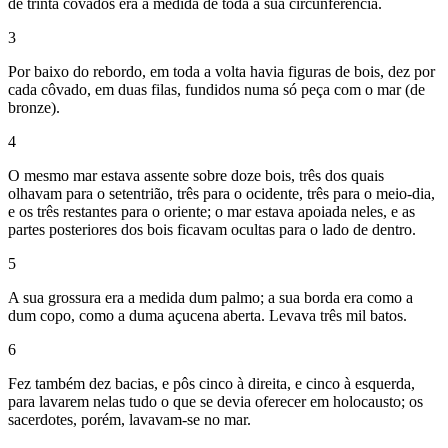
de trinta côvados era a medida de toda a sua circunferência.
3
Por baixo do rebordo, em toda a volta havia figuras de bois, dez por
cada côvado, em duas filas, fundidos numa só peça com o mar (de
bronze).
4
O mesmo mar estava assente sobre doze bois, três dos quais
olhavam para o setentrião, três para o ocidente, três para o meio-dia,
e os três restantes para o oriente; o mar estava apoiada neles, e as
partes posteriores dos bois ficavam ocultas para o lado de dentro.
5
A sua grossura era a medida dum palmo; a sua borda era como a
dum copo, como a duma açucena aberta. Levava três mil batos.
6
Fez também dez bacias, e pôs cinco à direita, e cinco à esquerda,
para lavarem nelas tudo o que se devia oferecer em holocausto; os
sacerdotes, porém, lavavam-se no mar.