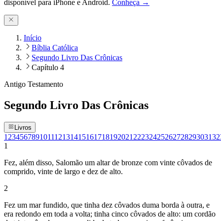
disponível para iPhone e Android.
Conheça →
Início
Bíblia Católica
Segundo Livro Das Crônicas
Capítulo 4
Antigo Testamento
Segundo Livro Das Crônicas
Livros
1
2
3
4
5
6
7
8
9
10
11
12
13
14
15
16
17
18
19
20
21
22
23
24
25
26
27
28
29
30
31
32
1
Fez, além disso, Salomão um altar de bronze com vinte côvados de
comprido, vinte de largo e dez de alto.
2
Fez um mar fundido, que tinha dez côvados duma borda à outra, e
era redondo em toda a volta; tinha cinco côvados de alto: um cordão