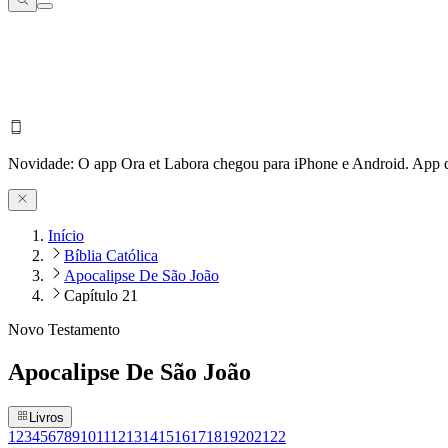
Novidade:
O app Ora et Labora chegou para iPhone e Android.
App d
Início
Bíblia Católica
Apocalipse De São João
Capítulo 21
Novo Testamento
Apocalipse De São João
Livros
1
2
3
4
5
6
7
8
9
10
11
12
13
14
15
16
17
18
19
20
21
22