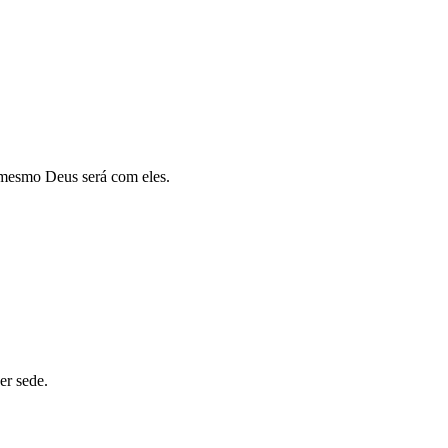
o mesmo Deus será com eles.
"
er sede.