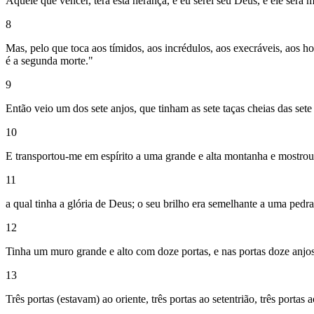
Aquele que vencer, terá esta herança, e eu serei seu Deus, e ele será m
8
Mas, pelo que toca aos tímidos, aos incrédulos, aos execráveis, aos hom
é a segunda morte."
9
Então veio um dos sete anjos, que tinham as sete taças cheias das sete
10
E transportou-me em espírito a uma grande e alta montanha e mostrou
11
a qual tinha a glória de Deus; o seu brilho era semelhante a uma pedra
12
Tinha um muro grande e alto com doze portas, e nas portas doze anjos 
13
Três portas (estavam) ao oriente, três portas ao setentrião, três portas 