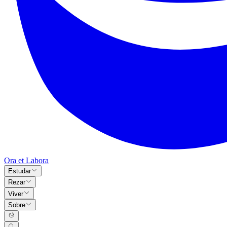
Ora et Labora
Estudar
Rezar
Viver
Sobre