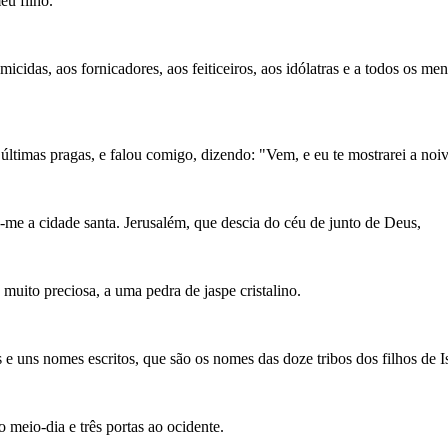
eu filho.
icidas, aos fornicadores, aos feiticeiros, aos idólatras e a todos os me
 últimas pragas, e falou comigo, dizendo: "Vem, e eu te mostrarei a noi
-me a cidade santa. Jerusalém, que descia do céu de junto de Deus,
 muito preciosa, a uma pedra de jaspe cristalino.
e uns nomes escritos, que são os nomes das doze tribos dos filhos de Is
ao meio-dia e três portas ao ocidente.