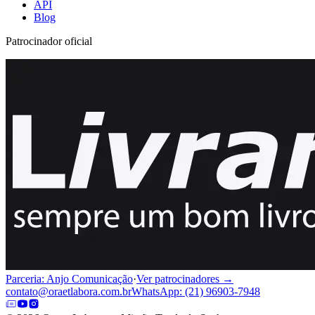
API
Blog
Patrocinador oficial
Parceria: Anjo Comunicação
·
Ver patrocinadores →
contato@oraetlabora.com.br
WhatsApp: (21) 96903-7948