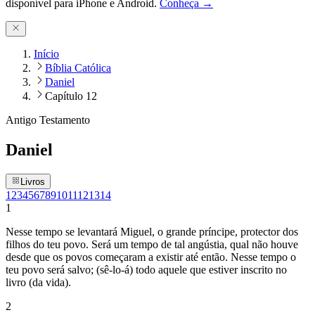
disponível para iPhone e Android.
Conheça →
Início
Bíblia Católica
Daniel
Capítulo 12
Antigo Testamento
Daniel
Livros
1
2
3
4
5
6
7
8
9
10
11
12
13
14
1
Nesse tempo se levantará Miguel, o grande príncipe, protector dos
filhos do teu povo. Será um tempo de tal angústia, qual não houve
desde que os povos começaram a existir até então. Nesse tempo o
teu povo será salvo; (sê-lo-á) todo aquele que estiver inscrito no
livro (da vida).
2