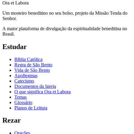
Ora et Labora
Um mosteiro beneditino no seu bolso, projeto da Missão Tenda do
Senhor.
A maior plataforma de divulgação da espiritualidade beneditina no
Brasil.
Estudar
Bíblia Católica
Regra de São Bento
Vida de São Bento
Apoftegmas
Catecismo
Documentos da Igreja
O que significa Ora et Labora
Temas
Glossário
Planos de Leitura
Rezar
Orações