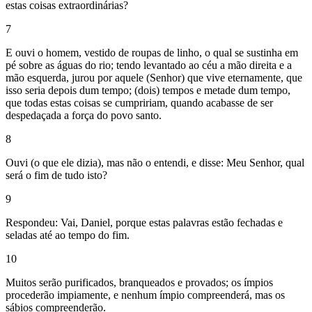
estas coisas extraordinárias?
7
E ouvi o homem, vestido de roupas de linho, o qual se sustinha em
pé sobre as águas do rio; tendo levantado ao céu a mão direita e a
mão esquerda, jurou por aquele (Senhor) que vive eternamente, que
isso seria depois dum tempo; (dois) tempos e metade dum tempo,
que todas estas coisas se cumpririam, quando acabasse de ser
despedaçada a força do povo santo.
8
Ouvi (o que ele dizia), mas não o entendi, e disse: Meu Senhor, qual
será o fim de tudo isto?
9
Respondeu: Vai, Daniel, porque estas palavras estão fechadas e
seladas até ao tempo do fim.
10
Muitos serão purificados, branqueados e provados; os ímpios
procederão impiamente, e nenhum ímpio compreenderá, mas os
sábios compreenderão.