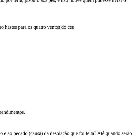
ado por terra, pisou-o aos pés, e não houve quem pudesse livrar o
o hastes para os quatro ventos do céu.
reendimentos.
uo e ao pecado (causa) da desolação que foi feita? Até quando serão