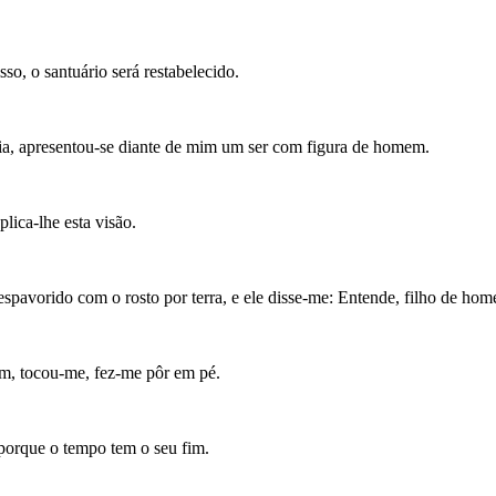
so, o santuário será restabelecido.
ncia, apresentou-se diante de mim um ser com figura de homem.
lica-lhe esta visão.
espavorido com o rosto por terra, e ele disse-me: Entende, filho de ho
rém, tocou-me, fez-me pôr em pé.
 porque o tempo tem o seu fim.