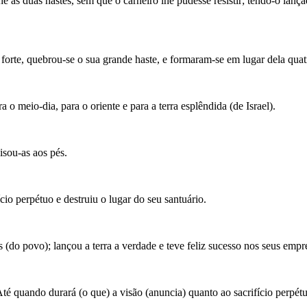
he as duas hastes, sem que o carneiro lhe pudesse resistir; tendo-o lanç
forte, quebrou-se o sua grande haste, e formaram-se em lugar dela quatr
 meio-dia, para o oriente e para a terra esplêndida (de Israel).
pisou-as aos pés.
ício perpétuo e destruiu o lugar do seu santuário.
s (do povo); lançou a terra a verdade e teve feliz sucesso nos seus emp
Até quando durará (o que) a visão (anuncia) quanto ao sacrifício perpét