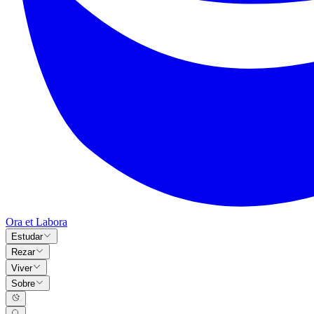
Ora et Labora
Estudar
Rezar
Viver
Sobre