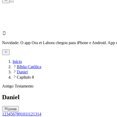
Novidade:
O app Ora et Labora chegou para iPhone e Android.
App d
Início
Bíblia Católica
Daniel
Capítulo 8
Antigo Testamento
Daniel
Livros
1
2
3
4
5
6
7
8
9
10
11
12
13
14