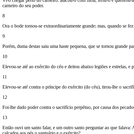
Vi-o chegar perto do carneiro: atacou-o com fúria, feriu-o e quebrou-l
carneiro do seu poder.
8
Ora o bode tornou-se extraordinariamente grande; mas, quando se fez 
9
Porém, duma destas saiu uma haste pequena, que se tornou grande para o
10
Elevou-se até ao exército do céu e deitou abaixo legiões e estrelas, e 
11
Elevou-se até contra o príncipe do exército (do céu), tirou-lhe o sacrif
12
Foi-lhe dado poder contra o sacrifício perpétuo, por causa dos pecado
13
Então ouvi um santo falar, e um outro santo perguntar ao que falava: 
calcados aos pés o santuário e o exército?