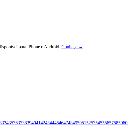
isponível para iPhone e Android.
Conheça →
33
34
35
36
37
38
39
40
41
42
43
44
45
46
47
48
49
50
51
52
53
54
55
56
57
58
59
60