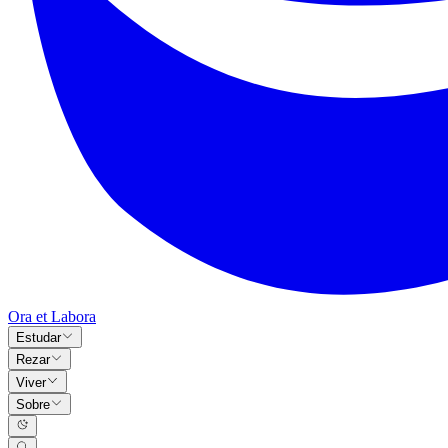
Ora et Labora
Estudar
Rezar
Viver
Sobre