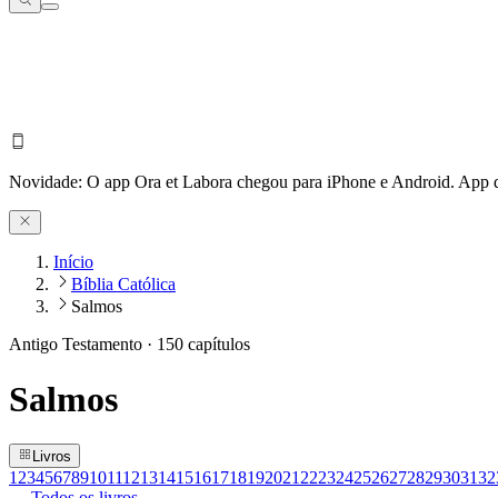
Novidade:
O app Ora et Labora chegou para iPhone e Android.
App d
Início
Bíblia Católica
Salmos
Antigo Testamento
·
150
capítulos
Salmos
Livros
1
2
3
4
5
6
7
8
9
10
11
12
13
14
15
16
17
18
19
20
21
22
23
24
25
26
27
28
29
30
31
32
← Todos os livros