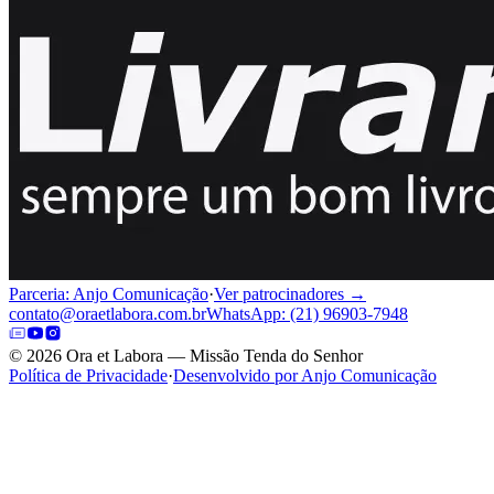
Parceria: Anjo Comunicação
·
Ver patrocinadores →
contato@oraetlabora.com.br
WhatsApp: (21) 96903-7948
©
2026
Ora et Labora — Missão Tenda do Senhor
Política de Privacidade
·
Desenvolvido por Anjo Comunicação