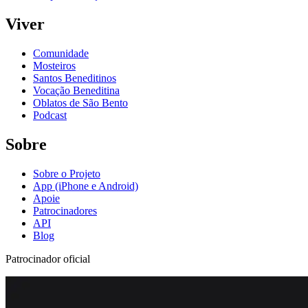
Viver
Comunidade
Mosteiros
Santos Beneditinos
Vocação Beneditina
Oblatos de São Bento
Podcast
Sobre
Sobre o Projeto
App (iPhone e Android)
Apoie
Patrocinadores
API
Blog
Patrocinador oficial