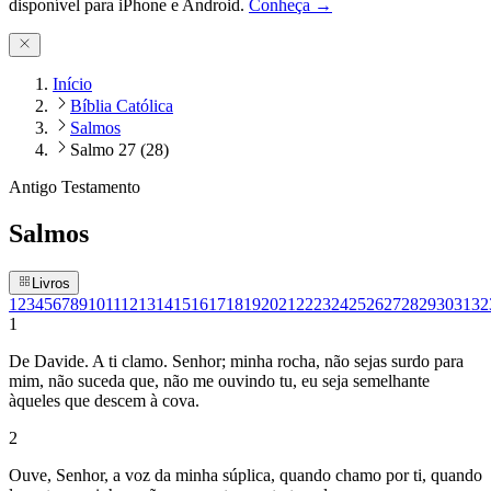
disponível para iPhone e Android.
Conheça →
Início
Bíblia Católica
Salmos
Salmo 27 (28)
Antigo Testamento
Salmos
Livros
1
2
3
4
5
6
7
8
9
10
11
12
13
14
15
16
17
18
19
20
21
22
23
24
25
26
27
28
29
30
31
32
1
De Davide. A ti clamo. Senhor; minha rocha, não sejas surdo para
mim, não suceda que, não me ouvindo tu, eu seja semelhante
àqueles que descem à cova.
2
Ouve, Senhor, a voz da minha súplica, quando chamo por ti, quando