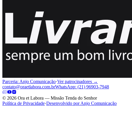
Parceria: Anjo Comunicação
·
Ver patrocinadores →
contato@oraetlabora.com.br
WhatsApp: (21) 96903-7948
©
2026
Ora et Labora — Missão Tenda do Senhor
Política de Privacidade
·
Desenvolvido por Anjo Comunicação