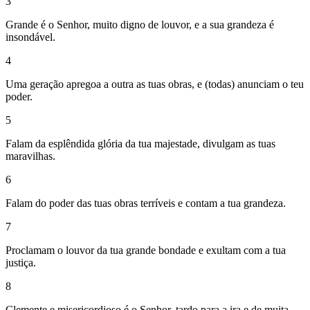
3
Grande é o Senhor, muito digno de louvor, e a sua grandeza é
insondável.
4
Uma geração apregoa a outra as tuas obras, e (todas) anunciam o teu
poder.
5
Falam da esplêndida glória da tua majestade, divulgam as tuas
maravilhas.
6
Falam do poder das tuas obras terríveis e contam a tua grandeza.
7
Proclamam o louvor da tua grande bondade e exultam com a tua
justiça.
8
Clemente e misericordioso é o Senhor, tardo para a ira e de muita