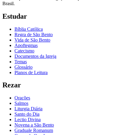
Brasil.
Estudar
Bíblia Católica
Regra de São Bento
Vida de São Bento
Apoftegmas
Catecismo
Documentos da Igreja
Temas
Glossário
Planos de Leitura
Rezar
Orações
Salmos
Liturgia Diária
Santo do Dia
Lectio Divina
Novena a São Bento
Graduale Romanum