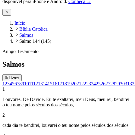
disponível para iPhone e Android.
Conheça →
Início
Bíblia Católica
Salmos
Salmo 144 (145)
Antigo Testamento
Salmos
Livros
1
2
3
4
5
6
7
8
9
10
11
12
13
14
15
16
17
18
19
20
21
22
23
24
25
26
27
28
29
30
31
32
1
Louvores. De Davide. Eu te exaltarei, meu Deus, meu rei, bendirei
o teu nome pelos séculos dos séculos,
2
cada dia te bendirei, louvarei o teu nome pelos séculos dos séculos.