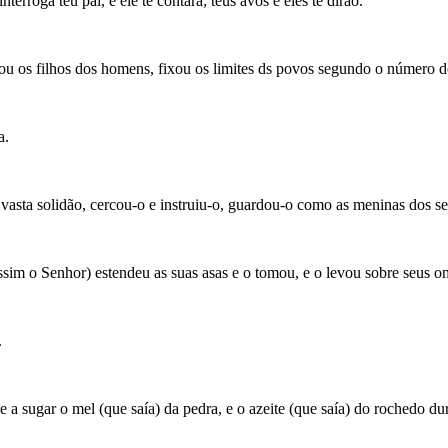
erroga teu pai, e ele te contará; teus avós e eles te dirão.
u os filhos dos homens, fixou os limites ds povos segundo o número dos
a.
vasta solidão, cercou-o e instruiu-o, guardou-o como as meninas dos se
assim o Senhor) estendeu as suas asas e o tomou, e o levou sobre seus o
.
e a sugar o mel (que saía) da pedra, e o azeite (que saía) do rochedo du