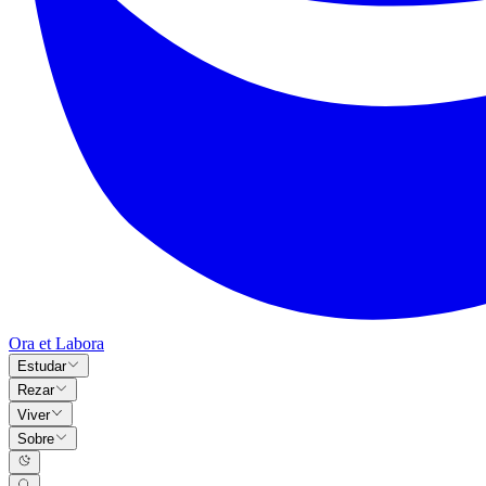
Ora et Labora
Estudar
Rezar
Viver
Sobre