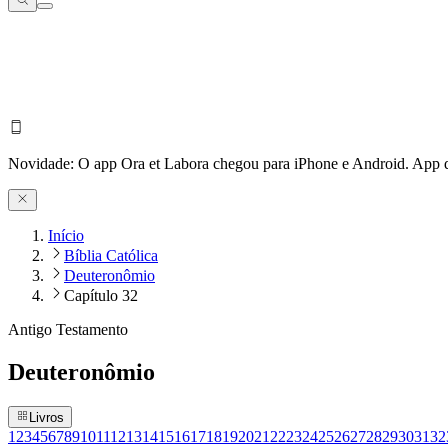
Novidade:
O app Ora et Labora chegou para iPhone e Android.
App d
Início
Bíblia Católica
Deuteronômio
Capítulo 32
Antigo Testamento
Deuteronômio
Livros
1
2
3
4
5
6
7
8
9
10
11
12
13
14
15
16
17
18
19
20
21
22
23
24
25
26
27
28
29
30
31
32