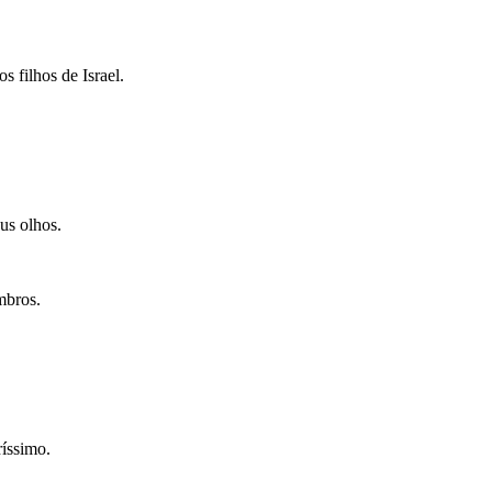
 filhos de Israel.
us olhos.
mbros.
ríssimo.