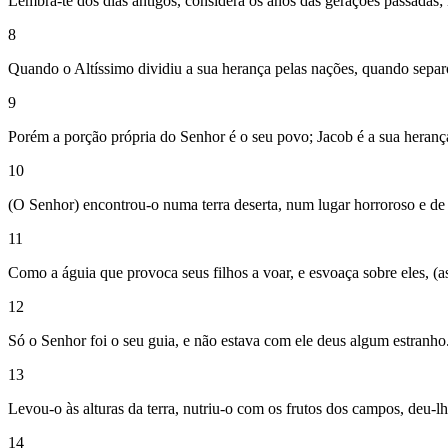
Lembra-te dos dias antigos, considera os anos das gerações passadas; int
8
Quando o Altíssimo dividiu a sua herança pelas nações, quando separo
9
Porém a porção própria do Senhor é o seu povo; Jacob é a sua heranç
10
(O Senhor) encontrou-o numa terra deserta, num lugar horroroso e de 
11
Como a águia que provoca seus filhos a voar, e esvoaça sobre eles, (
12
Só o Senhor foi o seu guia, e não estava com ele deus algum estranho
13
Levou-o às alturas da terra, nutriu-o com os frutos dos campos, deu-lh
14