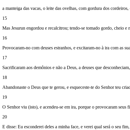
a manteiga das vacas, o leite das ovelhas, com gordura dos cordeiros, 
15
Mas Jesurun engordou e recalcitrou; tendo-se tomado gordo, cheio e n
16
Provocaram-no com deuses estranhos, e excitaram-no à ira com as su
17
Sacrificaram aos demônios e não a Deus, a deuses que desconheciam,
18
Abandonaste o Deus que te gerou, e esqueceste-te do Senhor teu criad
19
O Senhor viu (isto), e acendeu-se em ira, porque o provocaram seus fil
20
E disse: Eu esconderei deles a minha face, e verei qual será o seu fim,