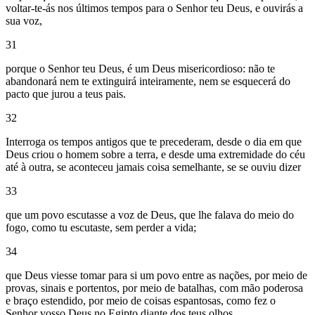
voltar-te-ás nos últimos tempos para o Senhor teu Deus, e ouvirás a
sua voz,
31
porque o Senhor teu Deus, é um Deus misericordioso: não te
abandonará nem te extinguirá inteiramente, nem se esquecerá do
pacto que jurou a teus pais.
32
Interroga os tempos antigos que te precederam, desde o dia em que
Deus criou o homem sobre a terra, e desde uma extremidade do céu
até à outra, se aconteceu jamais coisa semelhante, se se ouviu dizer
33
que um povo escutasse a voz de Deus, que lhe falava do meio do
fogo, como tu escutaste, sem perder a vida;
34
que Deus viesse tomar para si um povo entre as nações, por meio de
provas, sinais e portentos, por meio de batalhas, com mão poderosa
e braço estendido, por meio de coisas espantosas, como fez o
Senhor vosso Deus no Egipto diante dos teus olhos,