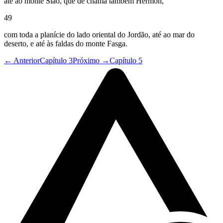
até ao monte Sião, que de chama também Hermon,
49
com toda a planície do lado oriental do Jordão, até ao mar do
deserto, e até às faldas do monte Fasga.
← Anterior
Capítulo 3
Próximo →
Capítulo 5