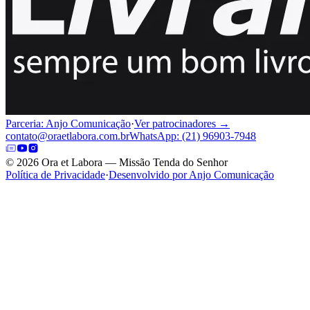
Parceria: Anjo Comunicação
·
Ver patrocinadores →
contato@oraetlabora.com.br
WhatsApp: (21) 96903-7948
©
2026
Ora et Labora — Missão Tenda do Senhor
Política de Privacidade
·
Desenvolvido por Anjo Comunicação