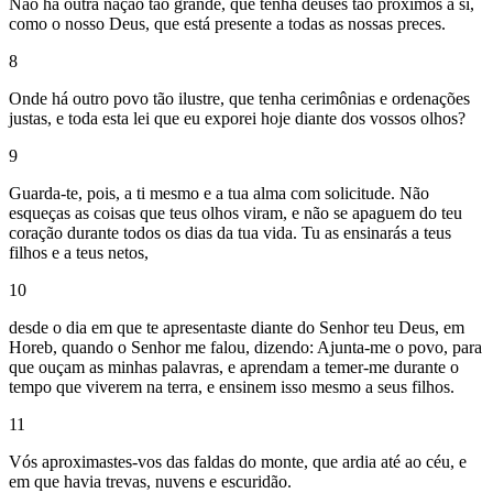
Não há outra nação tão grande, que tenha deuses tão próximos a si,
como o nosso Deus, que está presente a todas as nossas preces.
8
Onde há outro povo tão ilustre, que tenha cerimônias e ordenações
justas, e toda esta lei que eu exporei hoje diante dos vossos olhos?
9
Guarda-te, pois, a ti mesmo e a tua alma com solicitude. Não
esqueças as coisas que teus olhos viram, e não se apaguem do teu
coração durante todos os dias da tua vida. Tu as ensinarás a teus
filhos e a teus netos,
10
desde o dia em que te apresentaste diante do Senhor teu Deus, em
Horeb, quando o Senhor me falou, dizendo: Ajunta-me o povo, para
que ouçam as minhas palavras, e aprendam a temer-me durante o
tempo que viverem na terra, e ensinem isso mesmo a seus filhos.
11
Vós aproximastes-vos das faldas do monte, que ardia até ao céu, e
em que havia trevas, nuvens e escuridão.