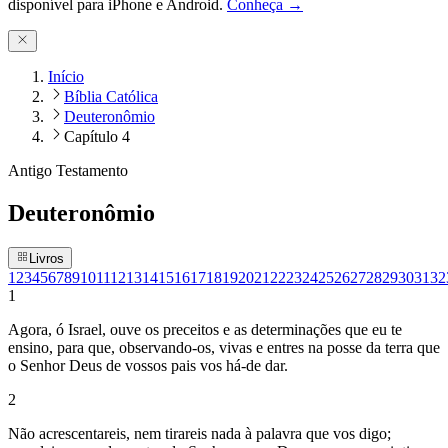
disponível para iPhone e Android.
Conheça →
Início
Bíblia Católica
Deuteronômio
Capítulo 4
Antigo Testamento
Deuteronômio
Livros
1
2
3
4
5
6
7
8
9
10
11
12
13
14
15
16
17
18
19
20
21
22
23
24
25
26
27
28
29
30
31
32
1
Agora, ó Israel, ouve os preceitos e as determinações que eu te
ensino, para que, observando-os, vivas e entres na posse da terra que
o Senhor Deus de vossos pais vos há-de dar.
2
Não acrescentareis, nem tirareis nada à palavra que vos digo;