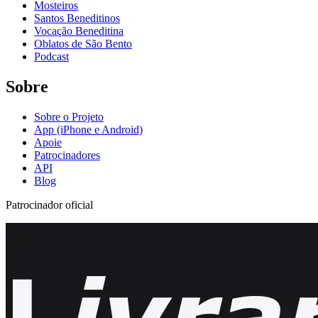
Mosteiros
Santos Beneditinos
Vocação Beneditina
Oblatos de São Bento
Podcast
Sobre
Sobre o Projeto
App (iPhone e Android)
Apoie
Patrocinadores
API
Blog
Patrocinador oficial