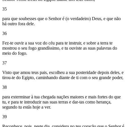
35
para que soubesses que o Senhor é (o verdadeiro) Deus, e que não
há outro fora dele.
36
Fez-te ouvir a sua voz do céu para te instruir, e sobre a terra te
mostrou o seu fogo grandíssimo, e tu ouviste as suas palavras do
meio do fogo.
37
Visto que amou teus pais, escolheu a sua posteridade depois deles, e
tirou-te do Egipto, caminhando diante de ti com o seu grande poder,
38
para exterminar à tua chegada nações maiores e mais fortes do que
tu, e para te introduzir nas suas terras e dar-tas como herança,
segundo tu estás hoje a ver.
39
Reconhece, pois, neste dia, considera no teu coração que o Senhor é