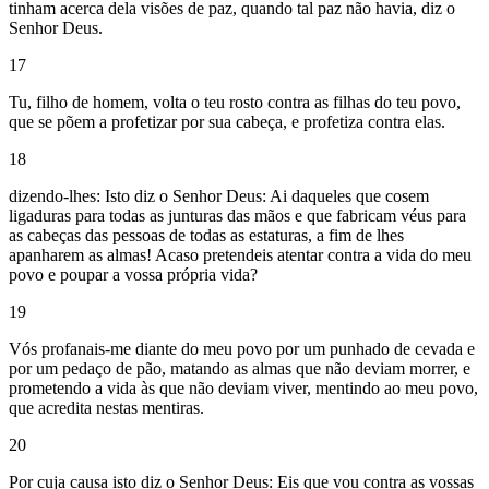
tinham acerca dela visões de paz, quando tal paz não havia, diz o
Senhor Deus.
17
Tu, filho de homem, volta o teu rosto contra as filhas do teu povo,
que se põem a profetizar por sua cabeça, e profetiza contra elas.
18
dizendo-lhes: Isto diz o Senhor Deus: Ai daqueles que cosem
ligaduras para todas as junturas das mãos e que fabricam véus para
as cabeças das pessoas de todas as estaturas, a fim de lhes
apanharem as almas! Acaso pretendeis atentar contra a vida do meu
povo e poupar a vossa própria vida?
19
Vós profanais-me diante do meu povo por um punhado de cevada e
por um pedaço de pão, matando as almas que não deviam morrer, e
prometendo a vida às que não deviam viver, mentindo ao meu povo,
que acredita nestas mentiras.
20
Por cuja causa isto diz o Senhor Deus: Eis que vou contra as vossas