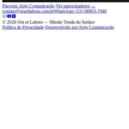
Parceria: Anjo Comunicação
·
Ver patrocinadores →
contato@oraetlabora.com.br
WhatsApp: (21) 96903-7948
©
2026
Ora et Labora — Missão Tenda do Senhor
Política de Privacidade
·
Desenvolvido por Anjo Comunicação