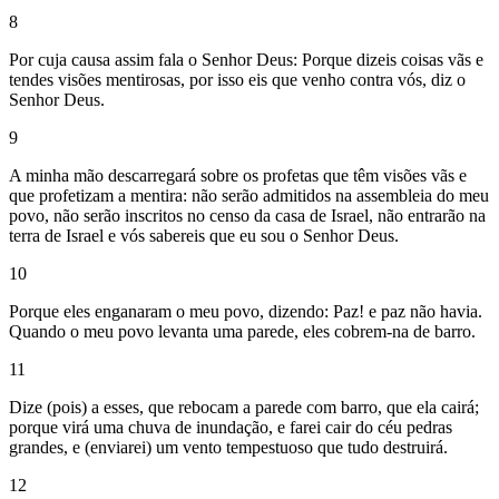
8
Por cuja causa assim fala o Senhor Deus: Porque dizeis coisas vãs e
tendes visões mentirosas, por isso eis que venho contra vós, diz o
Senhor Deus.
9
A minha mão descarregará sobre os profetas que têm visões vãs e
que profetizam a mentira: não serão admitidos na assembleia do meu
povo, não serão inscritos no censo da casa de Israel, não entrarão na
terra de Israel e vós sabereis que eu sou o Senhor Deus.
10
Porque eles enganaram o meu povo, dizendo: Paz! e paz não havia.
Quando o meu povo levanta uma parede, eles cobrem-na de barro.
11
Dize (pois) a esses, que rebocam a parede com barro, que ela cairá;
porque virá uma chuva de inundação, e farei cair do céu pedras
grandes, e (enviarei) um vento tempestuoso que tudo destruirá.
12