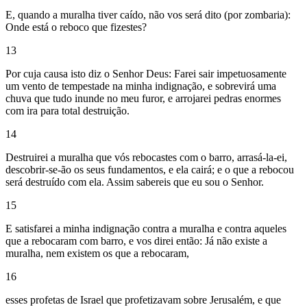
E, quando a muralha tiver caído, não vos será dito (por zombaria):
Onde está o reboco que fizestes?
13
Por cuja causa isto diz o Senhor Deus: Farei sair impetuosamente
um vento de tempestade na minha indignação, e sobrevirá uma
chuva que tudo inunde no meu furor, e arrojarei pedras enormes
com ira para total destruição.
14
Destruirei a muralha que vós rebocastes com o barro, arrasá-la-ei,
descobrir-se-ão os seus fundamentos, e ela cairá; e o que a rebocou
será destruído com ela. Assim sabereis que eu sou o Senhor.
15
E satisfarei a minha indignação contra a muralha e contra aqueles
que a rebocaram com barro, e vos direi então: Já não existe a
muralha, nem existem os que a rebocaram,
16
esses profetas de Israel que profetizavam sobre Jerusalém, e que