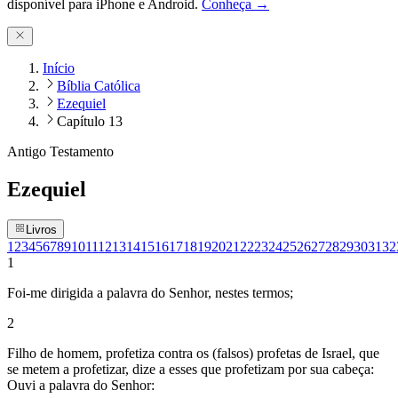
disponível para iPhone e Android.
Conheça →
Início
Bíblia Católica
Ezequiel
Capítulo 13
Antigo Testamento
Ezequiel
Livros
1
2
3
4
5
6
7
8
9
10
11
12
13
14
15
16
17
18
19
20
21
22
23
24
25
26
27
28
29
30
31
32
1
Foi-me dirigida a palavra do Senhor, nestes termos;
2
Filho de homem, profetiza contra os (falsos) profetas de Israel, que
se metem a profetizar, dize a esses que profetizam por sua cabeça:
Ouvi a palavra do Senhor: