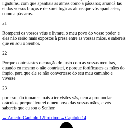
ligaduras, com que apanhais as almas como a pássaros; arrancá-las-
ei dos vossos braços e deixarei fugir as almas que vós apanhastes,
como a pássaros.
21
Romperei os vossos véus e livrarei o meu povo do vosso poder, e
eles não serão mais expostos à presa entre as vossas mãos, e sabereis
que eu sou o Senhor.
22
Porque contristastes o coração do justo com as vossas mentiras,
quando eu mesmo o não contristei, e porque fortificastes as mãos do
ímpio, para que ele se não convertesse do seu mau caminho e
vivesse,
23
por isso não tomareis mais a ter visões vãs, nem a pronunciar
oráculos, porque livrarei o meu povo das vossas mãos, e vós
sabereis que eu sou o Senhor.
← Anterior
Capítulo 12
Próximo →
Capítulo 14