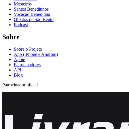
Mosteiros
Santos Beneditinos
Vocação Beneditina
Oblatos de São Bento
Podcast
Sobre
Sobre o Projeto
App (iPhone e Android)
Apoie
Patrocinadores
API
Blog
Patrocinador oficial