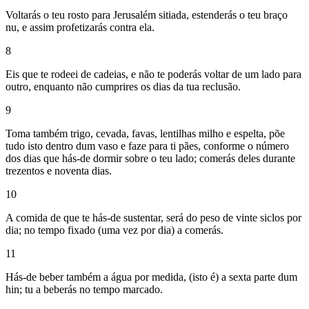
Voltarás o teu rosto para Jerusalém sitiada, estenderás o teu braço
nu, e assim profetizarás contra ela.
8
Eis que te rodeei de cadeias, e não te poderás voltar de um lado para
outro, enquanto não cumprires os dias da tua reclusão.
9
Toma também trigo, cevada, favas, lentilhas milho e espelta, põe
tudo isto dentro dum vaso e faze para ti pães, conforme o número
dos dias que hás-de dormir sobre o teu lado; comerás deles durante
trezentos e noventa dias.
10
A comida de que te hás-de sustentar, será do peso de vinte siclos por
dia; no tempo fixado (uma vez por dia) a comerás.
11
Hás-de beber também a água por medida, (isto é) a sexta parte dum
hin; tu a beberás no tempo marcado.