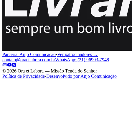
Parceria: Anjo Comunicação
·
Ver patrocinadores →
contato@oraetlabora.com.br
WhatsApp: (21) 96903-7948
©
2026
Ora et Labora — Missão Tenda do Senhor
Política de Privacidade
·
Desenvolvido por Anjo Comunicação