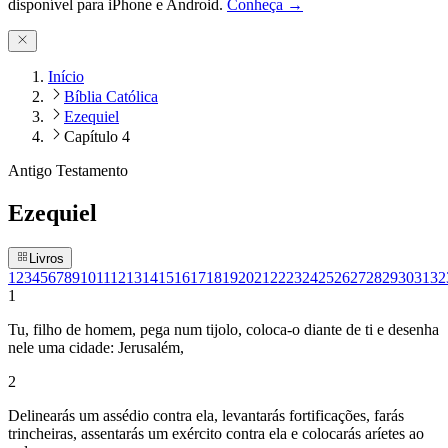
disponível para iPhone e Android.
Conheça →
Início
Bíblia Católica
Ezequiel
Capítulo 4
Antigo Testamento
Ezequiel
Livros
1
2
3
4
5
6
7
8
9
10
11
12
13
14
15
16
17
18
19
20
21
22
23
24
25
26
27
28
29
30
31
32
1
Tu, filho de homem, pega num tijolo, coloca-o diante de ti e desenha
nele uma cidade: Jerusalém,
2
Delinearás um assédio contra ela, levantarás fortificações, farás
trincheiras, assentarás um exército contra ela e colocarás aríetes ao