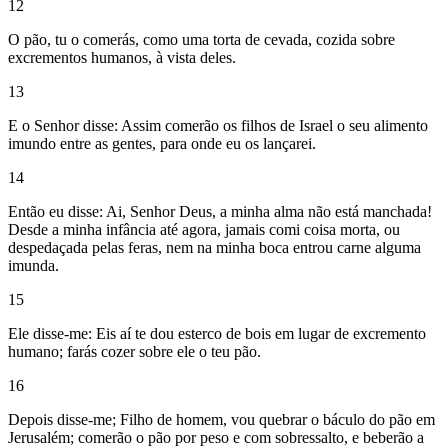
12
O pão, tu o comerás, como uma torta de cevada, cozida sobre
excrementos humanos, à vista deles.
13
E o Senhor disse: Assim comerão os filhos de Israel o seu alimento
imundo entre as gentes, para onde eu os lançarei.
14
Então eu disse: Ai, Senhor Deus, a minha alma não está manchada!
Desde a minha infância até agora, jamais comi coisa morta, ou
despedaçada pelas feras, nem na minha boca entrou carne alguma
imunda.
15
Ele disse-me: Eis aí te dou esterco de bois em lugar de excremento
humano; farás cozer sobre ele o teu pão.
16
Depois disse-me; Filho de homem, vou quebrar o báculo do pão em
Jerusalém; comerão o pão por peso e com sobressalto, e beberão a