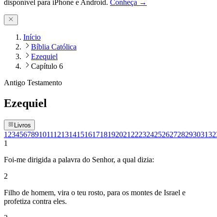
disponível para iPhone e Android.
Conheça →
Início
Bíblia Católica
Ezequiel
Capítulo 6
Antigo Testamento
Ezequiel
Livros
1
2
3
4
5
6
7
8
9
10
11
12
13
14
15
16
17
18
19
20
21
22
23
24
25
26
27
28
29
30
31
32
1
Foi-me dirigida a palavra do Senhor, a qual dizia:
2
Filho de homem, vira o teu rosto, para os montes de Israel e
profetiza contra eles.