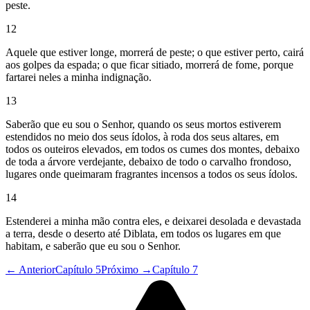
peste.
12
Aquele que estiver longe, morrerá de peste; o que estiver perto, cairá
aos golpes da espada; o que ficar sitiado, morrerá de fome, porque
fartarei neles a minha indignação.
13
Saberão que eu sou o Senhor, quando os seus mortos estiverem
estendidos no meio dos seus ídolos, à roda dos seus altares, em
todos os outeiros elevados, em todos os cumes dos montes, debaixo
de toda a árvore verdejante, debaixo de todo o carvalho frondoso,
lugares onde queimaram fragrantes incensos a todos os seus ídolos.
14
Estenderei a minha mão contra eles, e deixarei desolada e devastada
a terra, desde o deserto até Diblata, em todos os lugares em que
habitam, e saberão que eu sou o Senhor.
← Anterior
Capítulo 5
Próximo →
Capítulo 7