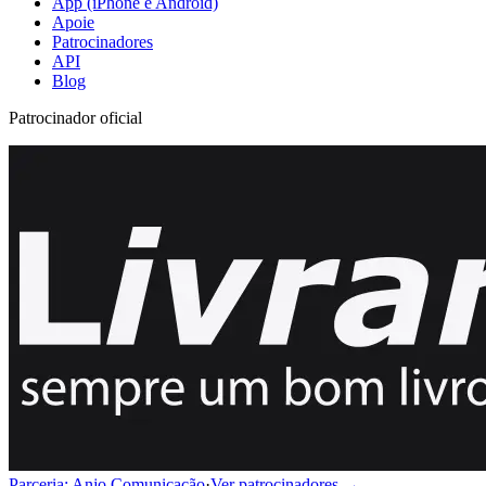
App (iPhone e Android)
Apoie
Patrocinadores
API
Blog
Patrocinador oficial
Parceria: Anjo Comunicação
·
Ver patrocinadores →