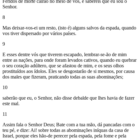
Feridos de morte cairão no meio de vós, e sabereis que eu sou o
Senhor.
8
Mas deixar-vos-ei um resto, (isto é) alguns salvos da espada, quando
vos tiver dispersado por vários países.
9
E esses dentre vós que tiverem escapado, lembrar-se-ão de mim
entre as nações, para onde foram levados cativos, quando eu quebrar
o seu coração adúltero, que se afastou de mim, e os seus olhos
prostituídos aos ídolos. Eles se desgostarão de si mesmos, por causa
dos males que fizeram, praticando todas as suas abominações;
10
saberão que eu, o Senhor, não disse debalde que lhes havia de fazer
este mal.
11
Assim fala o Senhor Deus; Bate com a tua mão, dá pancadas com o
teu pé, e dize: Ai! sobre todas as abominações iníquas da casa de
Israel, porque eles hão-de perecer pela espada, pela fome e pela